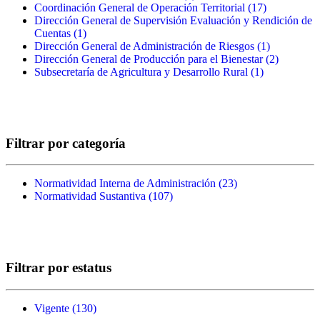
Coordinación General de Operación Territorial (17)
SECRETARIO filter
filter
Apply
Apoyos
Dirección General de Supervisión Evaluación y Rendición de
Coordinaci
Product
Cuentas (1)
Apply Dirección General de Supervisión
General de
Directos
Dirección General de Administración de Riesgos (1)
Evaluación y Rendición de Cuentas filter
Operación
Apply
filter
Dirección General de Producción para el Bienestar (2)
Territorial
Dirección
Apply
Subsecretaría de Agricultura y Desarrollo Rural (1)
Apply
filter
General de
Direcció
Subsecretarí
Administra
General 
de
de Riesgos
Producci
Agricultura 
filter
para el
Desarrollo
Bienesta
Rural filter
filter
Filtrar por categoría
Normatividad Interna de Administración (23)
Apply
Normatividad Sustantiva (107)
Apply Normatividad Sustantiva
Normatividad
filter
Interna de
Administración
filter
Filtrar por estatus
Vigente (130)
Apply Vigente filter