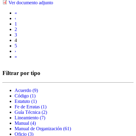
Ver documento adjunto
«
‹
1
2
3
4
5
›
»
Filtrar por tipo
Acuerdo (9)
Apply Acuerdo filter
Código (1)
Apply Código filter
Estatuto (1)
Apply Estatuto filter
Fe de Erratas (1)
Apply Fe de Erratas filter
Guía Técnica (2)
Apply Guía Técnica filter
Lineamiento (7)
Apply Lineamiento filter
Manual (4)
Apply Manual filter
Manual de Organización (61)
Apply Manual de Organización
Oficio (3)
Apply Oficio filter
filter