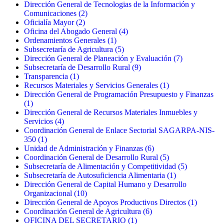
Dirección General de Tecnologias de la Información y
Inmuebles y Servicios filter
Comunicaciones (2)
Apply Dirección General de Tecnologias
Oficialía Mayor (2)
Apply Oficialía Mayor filter
de la Información y Comunicaciones filter
Oficina del Abogado General (4)
Apply Oficina del Abogado
Ordenamientos Generales (1)
Apply Ordenamientos Generales
General filter
Subsecretaría de Agricultura (5)
filter
Apply Subsecretaría de
Dirección General de Planeación y Evaluación (7)
Agricultura filter
Apply
Subsecretaría de Desarrollo Rural (9)
Apply Subsecretaría de
Dirección
Transparencia (1)
Apply Transparencia filter
Desarrollo Rural filter
General de
Recursos Materiales y Servicios Generales (1)
Apply Recursos
Planeación y
Dirección General de Programación Presupuesto y Finanzas
Materiales y
Evaluación
(1)
Apply Dirección General de Programación Presupuesto y
Servicios
filter
Dirección General de Recursos Materiales Inmuebles y
Finanzas filter
Generales filter
Servicios (4)
Apply Dirección General de Recursos Materiales
Coordinación General de Enlace Sectorial SAGARPA-NIS-
Inmuebles y Servicios filter
350 (1)
Apply Coordinación General de Enlace Sectorial
Unidad de Administración y Finanzas (6)
SAGARPA-NIS-350 filter
Apply Unidad de
Coordinación General de Desarrollo Rural (5)
Administración y
Apply
Subsecretaría de Alimentación y Competitividad (5)
Finanzas filter
Coordinación
Apply
Subsecretaría de Autosuficiencia Alimentaria (1)
General de
Apply
Subsecretar
Dirección General de Capital Humano y Desarrollo
Desarrollo Rural
Subsecretaría
de
Organizacional (10)
Apply Dirección General de Capital
filter
de
Alimentaci
Dirección General de Apoyos Productivos Directos (1)
Humano y Desarrollo Organizacional filter
Autosuficienci
Competitiv
Apply
Coordinación General de Agricultura (6)
Apply Coordinación
Alimentaria
filter
Direcci
OFICINA DEL SECRETARIO (1)
Apply OFICINA DEL
General de Agricultura
filter
General