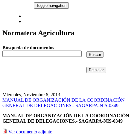
Pasar al contenido principal
NORMATECA
Toggle navigation
Comité de Ética y de Prevención de Conflictos de Interés
Proyectos de Normatividad Interna de Administración
Normateca Agricultura
Búsqueda de documentos
Buscar
Reiniciar
Miércoles, Noviembre 6, 2013
MANUAL DE ORGANIZACIÓN DE LA COORDINACIÓN
GENERAL DE DELEGACIONES.- SAGARPA-NIS-0349
MANUAL DE ORGANIZACIÓN DE LA COORDINACIÓN
GENERAL DE DELEGACIONES.- SAGARPA-NIS-0349
Ver documento adjunto