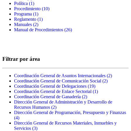
Política (1)
Apply Política filter
Procedimiento (10)
Apply Procedimiento filter
Programa (1)
Apply Programa filter
Reglamento (1)
Apply Reglamento filter
Manuales (2)
Apply Manuales filter
Manual de Procedimientos (26)
Apply Manual de
Procedimientos filter
Filtrar por área
Coordinación General de Asuntos Internacionales (2)
Apply
Coordinación General de Comunicación Social (2)
Apply
Coordinac
Coordinación General de Delegaciones (19)
Apply
Coordinació
General d
Coordinación General de Enlace Sectorial (1)
Coordinación
Apply
General de
Asuntos
Coordinación General de Ganadería (2)
Apply Coordinación
General de
Coordinación
Comunicaci
Internacio
Dirección General de Administración y Desarrollo de
General de Ganadería
Delegaciones filter
General de
Social filter
filter
Recursos Humanos (2)
Apply Dirección General de
filter
Enlace Sectorial
Dirección General de Programación, Presupuesto y Finanzas
Administración y Desarrollo de
filter
(4)
Apply Dirección General de Programación, Presupuesto y
Recursos Humanos filter
Dirección General de Recursos Materiales, Inmuebles y
Finanzas filter
Servicios (3)
Apply Dirección General de Recursos Materiales,