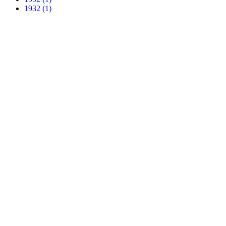
1932 (1)
Apply 1932 filter