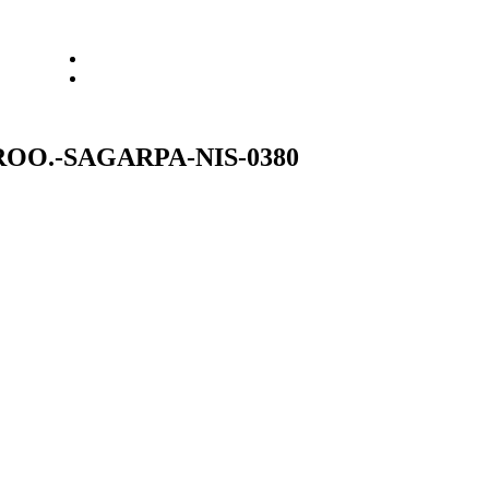
Comité de Ética y de Prevención de Conflictos de Interés
Proyectos de Normatividad Interna de Administración
OO.-SAGARPA-NIS-0380