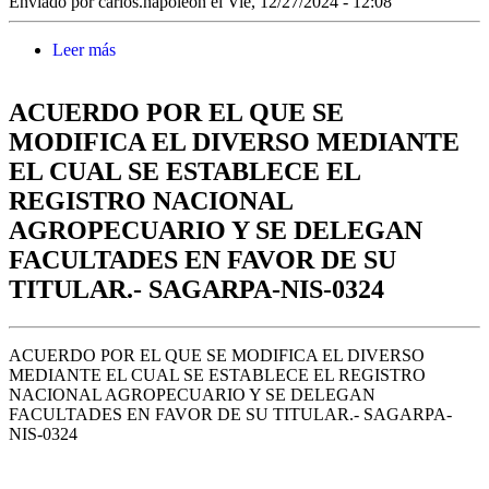
Enviado por
carlos.napoleon
el Vie, 12/27/2024 - 12:08
Leer más
sobre MANUAL DE ORGANIZACIÓN DE LA
DIRECCIÓN GENERAL DE FIBRAS
NATURALES Y BIOCOMBUSTIBLES.-
ACUERDO POR EL QUE SE
SAGRPA-NIS-0438
MODIFICA EL DIVERSO MEDIANTE
EL CUAL SE ESTABLECE EL
REGISTRO NACIONAL
AGROPECUARIO Y SE DELEGAN
FACULTADES EN FAVOR DE SU
TITULAR.- SAGARPA-NIS-0324
ACUERDO POR EL QUE SE MODIFICA EL DIVERSO
MEDIANTE EL CUAL SE ESTABLECE EL REGISTRO
NACIONAL AGROPECUARIO Y SE DELEGAN
FACULTADES EN FAVOR DE SU TITULAR.- SAGARPA-
NIS-0324