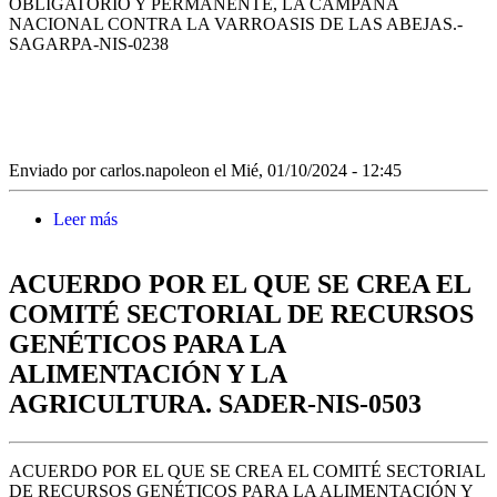
OBLIGATORIO Y PERMANENTE, LA CAMPAÑA
NACIONAL CONTRA LA VARROASIS DE LAS ABEJAS.-
SAGARPA-NIS-0238
Enviado por
carlos.napoleon
el Mié, 01/10/2024 - 12:45
Leer más
sobre ACUERDO POR EL QUE SE ESTABLECE
EN TODO EL TERRITORIO NACIONAL CON
CARÁCTER GENERAL, OBLIGATORIO Y
ACUERDO POR EL QUE SE CREA EL
PERMANENTE, LA CAMPAÑA NACIONAL
CONTRA LA VARROASIS DE LAS ABEJAS.-
COMITÉ SECTORIAL DE RECURSOS
SAGARPA-NIS-0238
GENÉTICOS PARA LA
ALIMENTACIÓN Y LA
AGRICULTURA. SADER-NIS-0503
ACUERDO POR EL QUE SE CREA EL COMITÉ SECTORIAL
DE RECURSOS GENÉTICOS PARA LA ALIMENTACIÓN Y