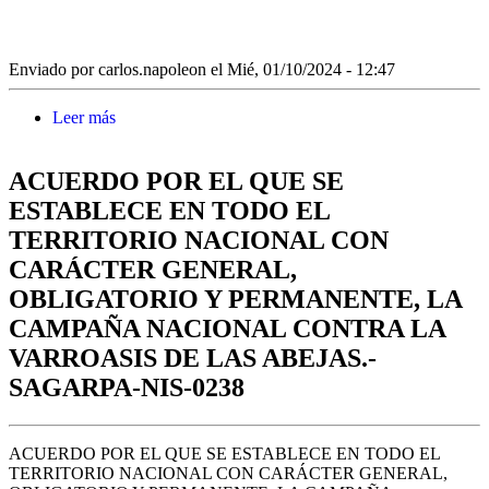
Enviado por
carlos.napoleon
el Mié, 01/10/2024 - 12:47
Leer más
sobre ACUERDO POR EL QUE SE MODIFICA
EL DIVERSO MEDIANTE EL CUAL SE
ESTABLECE EL REGISTRO NACIONAL
ACUERDO POR EL QUE SE
AGROPECUARIO Y SE DELEGAN
FACULTADES EN FAVOR DE SU TITULAR.-
ESTABLECE EN TODO EL
SAGARPA-NIS-0324
TERRITORIO NACIONAL CON
CARÁCTER GENERAL,
OBLIGATORIO Y PERMANENTE, LA
CAMPAÑA NACIONAL CONTRA LA
VARROASIS DE LAS ABEJAS.-
SAGARPA-NIS-0238
ACUERDO POR EL QUE SE ESTABLECE EN TODO EL
TERRITORIO NACIONAL CON CARÁCTER GENERAL,