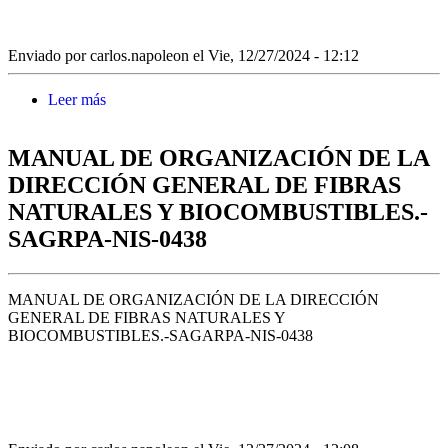
Enviado por
carlos.napoleon
el Vie, 12/27/2024 - 12:12
Leer más
sobre MANUAL DE ORGANIZACIÓN DE LA
DIRECCIÓN GENERAL DE OPERACIÓN Y
EXPLOTACIÓN DE PADRONES.-SAGARPA-
MANUAL DE ORGANIZACIÓN DE LA
NIS-0437
DIRECCIÓN GENERAL DE FIBRAS
NATURALES Y BIOCOMBUSTIBLES.-
SAGRPA-NIS-0438
MANUAL DE ORGANIZACIÓN DE LA DIRECCIÓN
GENERAL DE FIBRAS NATURALES Y
BIOCOMBUSTIBLES.-SAGARPA-NIS-0438