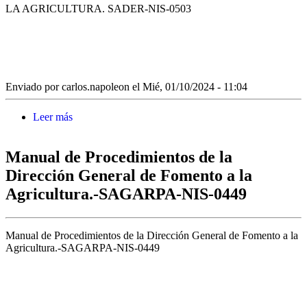
LA AGRICULTURA. SADER-NIS-0503
Enviado por
carlos.napoleon
el Mié, 01/10/2024 - 11:04
Leer más
sobre ACUERDO POR EL QUE SE CREA EL
COMITÉ SECTORIAL DE RECURSOS
GENÉTICOS PARA LA ALIMENTACIÓN Y LA
Manual de Procedimientos de la
AGRICULTURA. SADER-NIS-0503
Dirección General de Fomento a la
Agricultura.-SAGARPA-NIS-0449
Manual de Procedimientos de la Dirección General de Fomento a la
Agricultura.-SAGARPA-NIS-0449