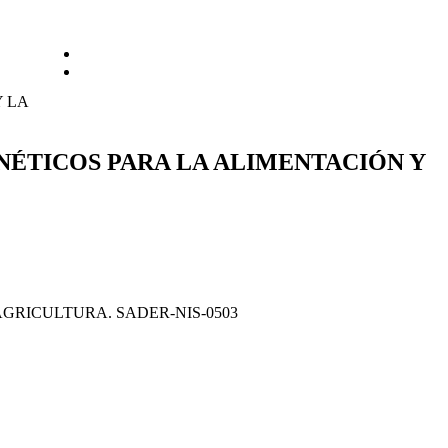
Comité de Ética y de Prevención de Conflictos de Interés
Proyectos de Normatividad Interna de Administración
Y LA
NÉTICOS PARA LA ALIMENTACIÓN Y
GRICULTURA. SADER-NIS-0503