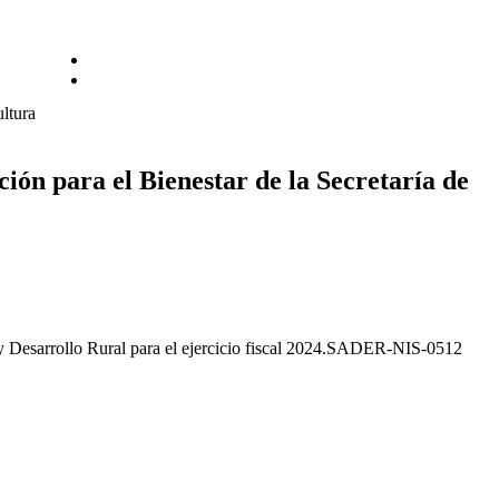
Comité de Ética y de Prevención de Conflictos de Interés
Proyectos de Normatividad Interna de Administración
ltura
n para el Bienestar de la Secretaría de
y Desarrollo Rural para el ejercicio fiscal 2024.SADER-NIS-0512