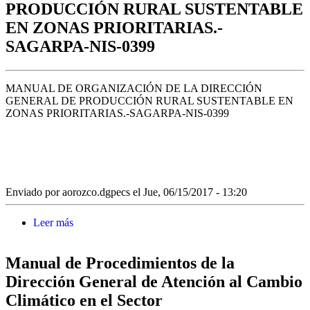
PRODUCCIÓN RURAL SUSTENTABLE
EN ZONAS PRIORITARIAS.-
SAGARPA-NIS-0399
MANUAL DE ORGANIZACIÓN DE LA DIRECCIÓN
GENERAL DE PRODUCCIÓN RURAL SUSTENTABLE EN
ZONAS PRIORITARIAS.-SAGARPA-NIS-0399
Enviado por
aorozco.dgpecs
el Jue, 06/15/2017 - 13:20
Leer más
sobre MANUAL DE ORGANIZACIÓN DE LA
DIRECCIÓN GENERAL DE PRODUCCIÓN
RURAL SUSTENTABLE EN ZONAS
Manual de Procedimientos de la
PRIORITARIAS.-SAGARPA-NIS-0399
Dirección General de Atención al Cambio
Climático en el Sector