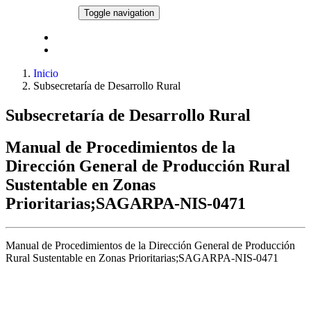
Pasar al contenido principal
NORMATECA
Toggle navigation
Comité de Ética y de Prevención de Conflictos de Interés
Proyectos de Normatividad Interna de Administración
Inicio
Subsecretaría de Desarrollo Rural
Subsecretaría de Desarrollo Rural
Manual de Procedimientos de la
Dirección General de Producción Rural
Sustentable en Zonas
Prioritarias;SAGARPA-NIS-0471
Manual de Procedimientos de la Dirección General de Producción
Rural Sustentable en Zonas Prioritarias;SAGARPA-NIS-0471